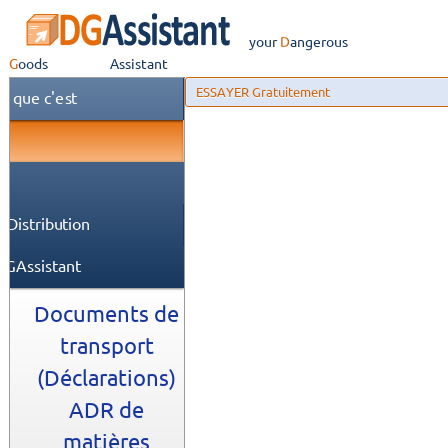
your
Dangerous
Goods
Assistant
ESSAYER Gratuitement
e que c'est
 Distribution
DGAssistant
Documents de
transport
(Déclarations)
ADR de
matières