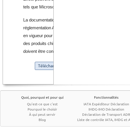
tels que Microsoft Excel ou OpenOffice.
La documentation est
toujours tenu à jour
conformémen
réglementation ADR sans avoir à faire rien. La réglement
en vigueur pour le transport des marchandises dangere
des produits chimiques et des déchets par la route est
doivent être conformes a ses exigences.
Téléchargez gratuitement le modèle de document
Quoi, pourquoi et pour qui
Fonctionnalités
Qu'est-ce que c'est
IATA Expéditeur Déclaration
Pourquoi le choisir
IMDG-IMO Déclaration
À qui peut servir
Déclaration de Transport AD
Blog
Liste de contrôle IATA, IMDG et