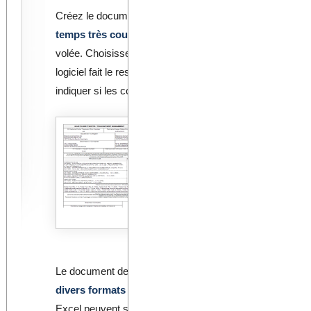
Créez le document de transport pour vos envois de m
temps très court
. Sélectionnez un destinataire dans vo
volée. Choisissez le produit chimique dans votre base de 
logiciel fait le reste. Pour les déchets dangereux c'est
indiquer si les conteneurs ou véhicules sont livrés vide 
DGAssistant calcule a
de l'ADR
Le logiciel calcule les 
selon le chapitre 1.1.3.
est possible et indiquan
transport de l'expéditio
(déclaration).
Le document de transport (déclaration) peut être
exporté
divers formats
, y compris PDF et Excel. Les documen
Excel peuvent se modifier si il est nécessaire, avec des l