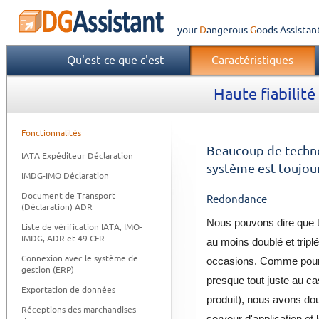
your
Dangerous
Goods
Assistan
Qu'est-ce que c'est
Caractéristiques
Haute fiabilité
Fonctionnalités
Beaucoup de technol
IATA Expéditeur Déclaration
système est toujou
IMDG-IMO Déclaration
Document de Transport
Redondance
(Déclaration) ADR
Nous pouvons dire que 
Liste de vérification IATA, IMO-
IMDG, ADR et 49 CFR
au moins doublé et trip
Connexion avec le système de
occasions. Comme pour l
gestion (ERP)
presque tout juste au c
Exportation de données
produit), nous avons do
Réceptions des marchandises