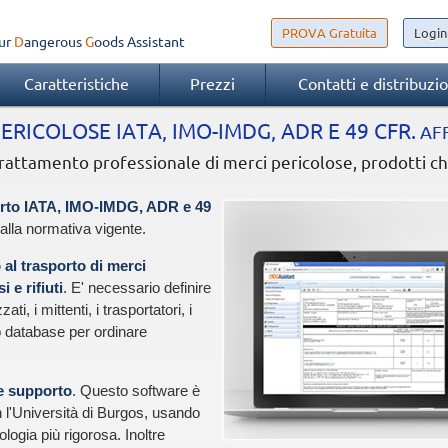
PROVA Gratuita
Login
ur
Dangerous
Goods
Assistant
Caratteristiche
Prezzi
Contatti e distribuzi
RICOLOSE IATA, IMO-IMDG, ADR E 49 CFR.
AFF
ttamento professionale di merci pericolose, prodotti chim
orto IATA, IMO-IMDG, ADR e 49
alla normativa vigente.
 al trasporto di merci
 e rifiuti
. E' necessario definire
zati, i mittenti, i trasportatori, i
sto database per ordinare
e supporto
. Questo software è
n l'Università di Burgos, usando
logia più rigorosa. Inoltre