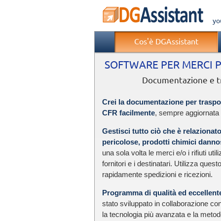
yo
Cos'è DGAssistant
SOFTWARE PER MERCI PE
Documentazione e tra
Crei la documentazione per trasp
CFR facilmente
, sempre aggiornata 
Gestisci tutto ciò che è relazionato
pericolose, prodotti chimici dannosi
una sola volta le merci e/o i rifiuti utiliz
fornitori e i destinatari. Utilizza que
rapidamente spedizioni e ricezioni.
Programma di qualità ed eccellent
stato sviluppato in collaborazione co
la tecnologia più avanzata e la metodo