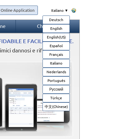
 Online Application
Italiano ▼
Deutsch
one
Chi siamo
English
English(US)
IDABILE E FACILE DA USARE.
Español
ici dannosi e rifiuti
Français
Italiano
Nederlands
Português
Русский
Türkçe
中文(Chinese)