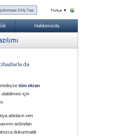
gulamaya Giriş Yap
Türkçe ▼
lük
Hakkımızda
azılımı
cihazlarla da
neredeyse
tüm ekran
u
olabilmesi için
ır.
ya atıkların veri
asının ardından
alnızca dokunmatik