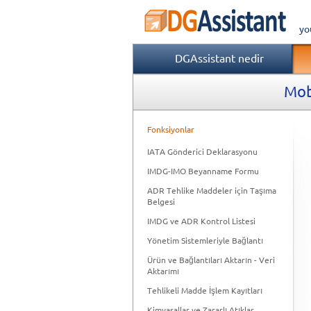
yo
DGAssistant nedir
Mobi
Fonksiyonlar
IATA Gönderici Deklarasyonu
IMDG-IMO Beyanname Formu
ADR Tehlike Maddeler için Taşıma
Belgesi
IMDG ve ADR Kontrol Listesi
Yönetim Sistemleriyle Bağlantı
Ürün ve Bağlantıları Aktarın - Veri
Aktarımı
Tehlikeli Madde İşlem Kayıtları
Kimyasallar ve Zararlı Atıklar