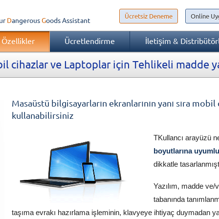
Ücretsiz Deneme
Online Uy
ur
Dangerous
Goods
Assistant
Özellikler
Ücretlendirme
İletişim & Distribütör
l cihazlar ve Laptoplar için Tehlikeli madde y
Masaüstü bilgisayarların ekranlarının yanı sıra mobil 
kullanabilirsiniz
TKullancı arayüzü 
boyutlarına uyuml
dikkatle tasarlanmışt
Yazılım, madde ve/ve
tabanında tanımlanm
taşıma evrakı hazırlama işleminin, klavyeye ihtiyaç duymadan y