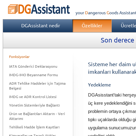
your
Dangerous
Goods
Assistan
DGAssistant nedir
Özellikler
Ücretl
Son derece e
Fonksiyonlar
Sisteme her daim ul
IATA Gönderici Deklarasyonu
imkanları kullanarak
IMDG-IMO Beyanname Formu
ADR Tehlike Maddeler için Taşıma
Yedekleme
Belgesi
DGAsisstant'taki herşeyi
IMDG ve ADR Kontrol Listesi
üç kere yedeklendiğini sö
Yönetim Sistemleriyle Bağlantı
problemin ortaya çıkma
Ürün ve Bağlantıları Aktarın - Veri
Aktarımı
tıpkı uçaklarda olduğu gi
Tehlikeli Madde İşlem Kayıtları
uygulama sunucumuzun v
Kimyasallar ve Zararlı Atıklar