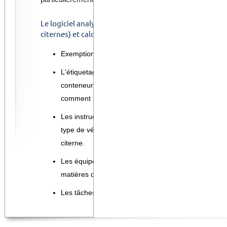
Le logiciel analyse les matières, le véhicule et le mode 
citernes) et calcule automatiquement ce qui suit:
Exemptions applicables à faciliter le transport.
L'étiquetage et le marquage des véhicules, des
conteneurs et des colis. Indiquant en détail
comment le faire.
Les instructions d'emballage pour les colis et le
type de véhicule et citerne pour le transport en
citerne.
Les équipements du véhicule et les membres de l´é
matières dangereuses, des produits chimiques ou d
Les tâches avant, pendant et après le transport.