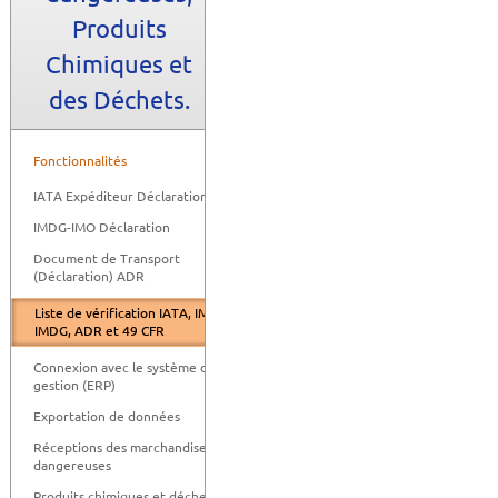
Produits
Chimiques et
des Déchets.
Fonctionnalités
IATA Expéditeur Déclaration
IMDG-IMO Déclaration
Document de Transport
(Déclaration) ADR
Liste de vérification IATA, IMO-
IMDG, ADR et 49 CFR
Connexion avec le système de
gestion (ERP)
Exportation de données
Réceptions des marchandises
dangereuses
Produits chimiques et déchets