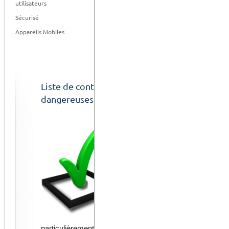
utilisateurs
Sécurisé
Appareils Mobiles
Liste de contrôle pour l'expédition et la réc
dangereuses
En créant une expédition o
contrôles
est automatiq
être vue ou imprimée ave
de façon indépendante.
En outre, vous
pouvez pe
contrôle, en ajoutant des 
chimiques qui l'exigent, p
particulièrement dangereux ou parce qu´il appartient à un c