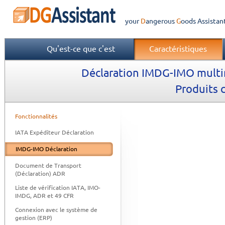
your
Dangerous
Goods
Assistan
Qu'est-ce que c'est
Caractéristiques
Déclaration IMDG-IMO multi
Produits 
Fonctionnalités
IATA Expéditeur Déclaration
IMDG-IMO Déclaration
Document de Transport
(Déclaration) ADR
Liste de vérification IATA, IMO-
IMDG, ADR et 49 CFR
Connexion avec le système de
gestion (ERP)