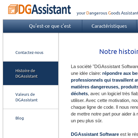
your
Dangerous
Goods
Assistan
Qu'est-ce que c'est
Caractéristiques
Notre histoi
Contactez-nous
La société "DGAssistant Softwar
Histoire de
une idée claire:
répondre aux be
DGAssistant
professionnels qui travaillent 
matières dangereuses, produit
déchets
, avec un logiciel très fiab
Valeurs de
DGAssistant
utiliser. Avec cette motivation, n
chaque ligne de code. Il nous re
de mettre notre part pour aider à
Blog
un peu plus sûr.
DGAssistant Software
est le rés