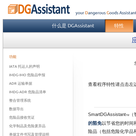
your
Dangerous
Goods
Assistan
什么是 DGAssistant
特性
功能
IATA 托运人的声明
IMDG-IMO 危险品申报
ADR 运输单据
查看程序特性请点击左
IMDG-ADR 危险品清单
整合管理系统
数据导出
SmartDGAssistant
（
TM
危险品接收凭证
的豁免
以节省您的时间
化学制品及危险废弃品
险品（包括危险化学品
单据文件书写及管理说明