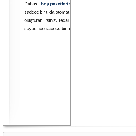
Dahası,
boş paketlerin veya araçların teslimi
için
sadece bir tıkla otomatik olarak dökümantasyon
oluşturabilirsiniz. Tedarikçi yönetiminin entegre edilmesi
sayesinde sadece birini seçmeniz yeterlidir.