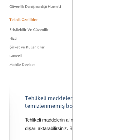
Güvenlik Danışmanlığı Hizmeti
Teknik Özellikler
Erişilebilir Ve Güvenilir
Hızlı
Şirket ve Kullanıcılar
Güvenli
Mobile Devices
Tehlikeli maddelerin veya zararlı kimyasalları
temizlenmemiş boş teslimi için doküman hazı
Tehlikeli maddelerin alımını kaydedebilir ve daha sonra bu
dışarı aktarabilirsiniz. Böylece yıllık faaliyet raporlarını 