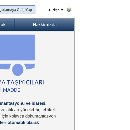
gulamaya Giriş Yap
Türkçe ▼
lük
Hakkımızda
YA TAŞIYICILARI
Lİ MADDE
ümantasyonu ve idaresi.
e atıkları yönetebilir, tehlikeli
arı için kolayca dokümantasyon
leri otomatik olarak