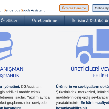
Ücretsiz Deneme
Online Uy
ur
Dangerous
Goods
Assistant
Özellikler
Ücretlendirme
İletişim & Distribütör
DANIŞMANI
ÜRETİCİLERİ VE
NIŞMANLIK
TEHLİKE
i yönetimi.
DGAssistant
Ürünlerin ve sevkiyatların dok
 gibi tehlikeli madde teknik
Şirketinizdeki merkezleri, ürünleri v
letmenizi sağlar. Yazılım ayrıca
maddelerin geliş-gidiş sevkiyatl
rket gruplarınızı ileri seviyede
yaratabilirsiniz.
En kârlı muafiyet
an kazandırır
.
hesaplayabilirsiniz
.