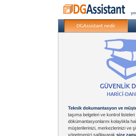
yo
DGAssistant nedir
GÜVENLİK 
HARİCİ-DA
Teknik dokumantasyon ve müşter
taşıma belgeleri ve kontrol listeleri
dökümantasyonlarını kolaylıkla hal
müşterilerinizi, merkezlerinizi ve şi
yönetmenizi sağlayarak
size zam