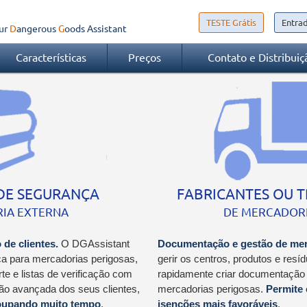
TESTE Grátis
Entrad
ur
Dangerous
Goods
Assistant
Características
Preços
Contato e Distribuiç
DE SEGURANÇA
FABRICANTES OU 
IA EXTERNA
DE MERCADORI
de clientes.
O DGAssistant
Documentação e gestão de mer
ca para mercadorias perigosas,
gerir os centros, produtos e res
e e listas de verificação com
rapidamente criar documentação
tão avançada dos seus clientes,
mercadorias perigosas.
Permite 
oupando muito tempo
.
isenções mais favoráveis
.