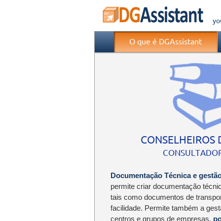
yo
O que é DGAssistant
CONSELHEIROS 
CONSULTADOR
Documentação Técnica e gestão 
permite criar documentação técni
tais como documentos de transport
facilidade. Permite também a ges
centros e grupos de empresas,
p