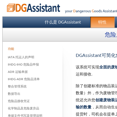
your
Dangerous
Goods
Assistan
什么是 DGAssistant
特性
危险
功能
DGAssistant
IATA 托运人的声明
IMDG-IMO 危险品申报
该系统可实现
全面的废
ADR 运输单据
运和接收.
IMDG-ADR 危险品清单
除了创建标准的物品装
整合管理系统
数量）外，作为废物管
数据导出
统还允许您
创建废物装
危险品接收凭证
输的数量
，从而自动生
化学制品及危险废弃品
提货时，司机会在提单上
单据文件书写及管理说明