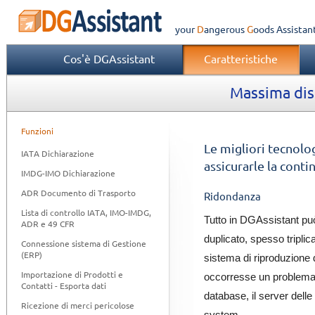
your
Dangerous
Goods
Assistan
Cos'è DGAssistant
Caratteristiche
Massima disp
Funzioni
Le migliori tecnolo
IATA Dichiarazione
assicurarle la conti
IMDG-IMO Dichiarazione
ADR Documento di Trasporto
Ridondanza
Lista di controllo IATA, IMO-IMDG,
Tutto in DGAssistant pu
ADR e 49 CFR
duplicato, spesso tripli
Connessione sistema di Gestione
(ERP)
sistema di riproduzione d
Importazione di Prodotti e
occorresse un problema,
Contatti - Esporta dati
database, il server delle a
Ricezione di merci pericolose